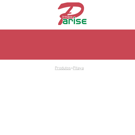
Produtos
>
Pitaya
Verm