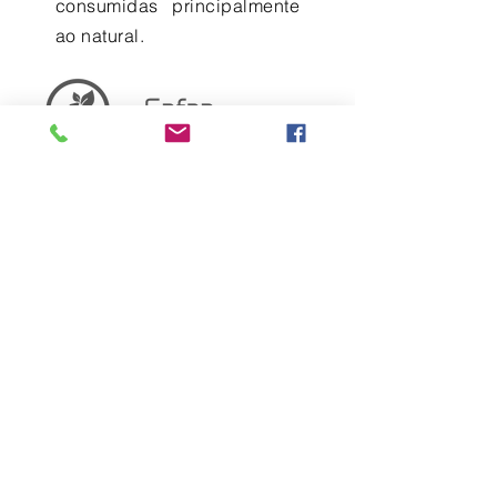
consumidas principalmente
ao natural.
Safra
Valor Nutricional
teores em 100g de fruta